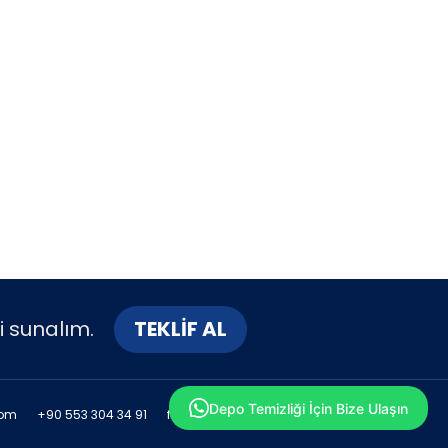
i sunalım.
TEKLİF AL
Depo Temizliği İçin Bize Ulaşın
com
+90 553 304 34 91
facebook.com/depomtemiz