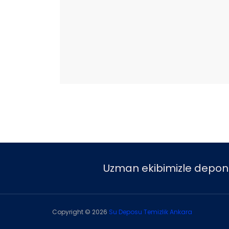
Uzman ekibimizle deponuzu
Copyright ©
2026
Su Deposu Temizlik Ankara