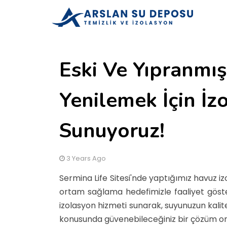
Eski Ve Yıpranmı
Yenilemek İçin İz
Sunuyoruz!
3 Years Ago
Sermina Life Sitesi'nde yaptığımız havuz iz
ortam sağlama hedefimizle faaliyet göste
izolasyon hizmeti sunarak, suyunuzun kalit
konusunda güvenebileceğiniz bir çözüm or